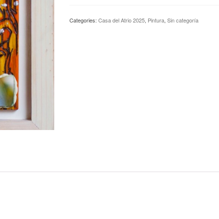
Abstractos
con
Categories:
Casa del Atrio 2025
,
Pintura
,
Sin categoría
espejo
19
-
Ray
Smith
quantity