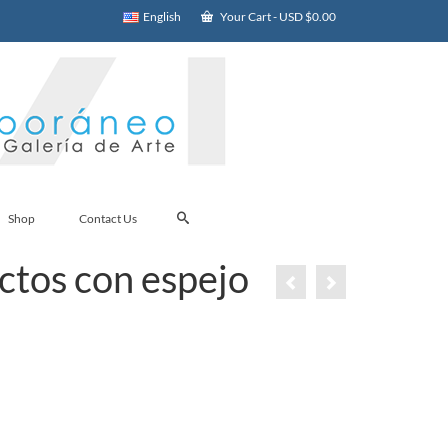
English
Your Cart
-
USD $
0.00
Shop
Contact Us
actos con espejo