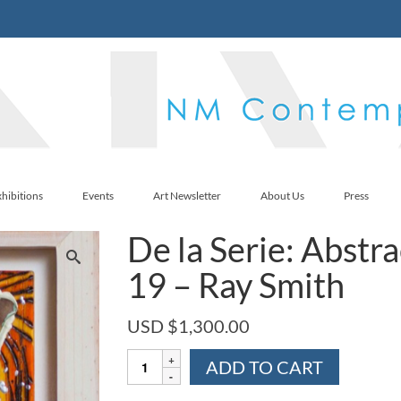
hibitions
Events
Art Newsletter
About Us
Press
De la Serie: Abstr
19 – Ray Smith
USD $
1,300.00
De
ADD TO CART
la
Serie: