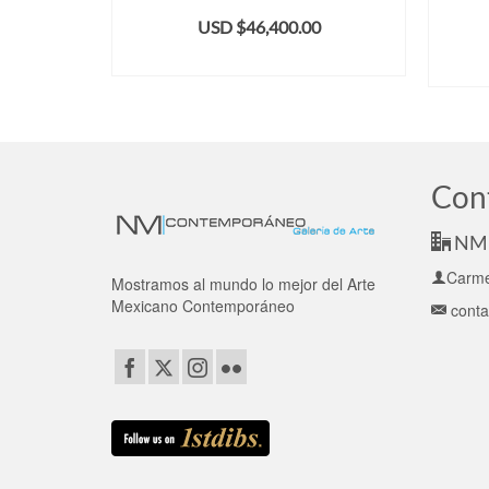
MERO
USD $
46,400.00
0
ADD TO CART
Con
NM 
Carme
Mostramos al mundo lo mejor del Arte
Mexicano Contemporáneo
cont