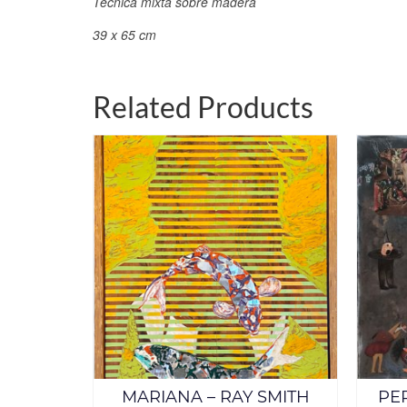
Técnica mixta sobre madera
39 x 65 cm
Related Products
A –
MARIANA – RAY SMITH
PE