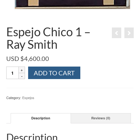
Espejo Chico 1 –
Ray Smith
USD $
4,600.00
Espejo
ADD TO CART
Chico
1
-
Ray
Category:
Espejos
Smith
quantity
Description
Reviews (0)
Description