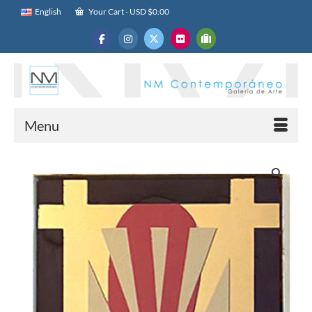
English
Your Cart
-
USD $
0.00
Menu