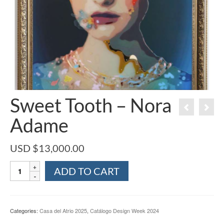
Sweet Tooth – Nora
Adame
USD $
13,000.00
Sweet
ADD TO CART
Tooth
-
Nora
Adame
Categories:
Casa del Atrio 2025
,
Catálogo Design Week 2024
quantity