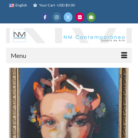
English
Your Cart
-
USD $
0.00
Menu