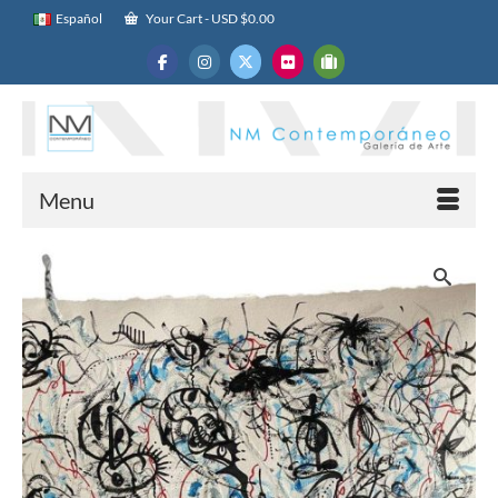
Español
Your Cart
-
USD $
0.00
Menu