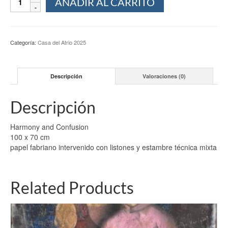
AÑADIR AL CARRITO
and
Confusion
-
Benito
Categoría:
Casa del Atrio 2025
Macerata
cantidad
Descripción
Valoraciones (0)
Descripción
Harmony and Confusion
100 x 70 cm
papel fabriano intervenido con listones y estambre técnica mixta
Related Products