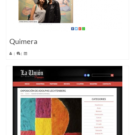
Quimera
|
|