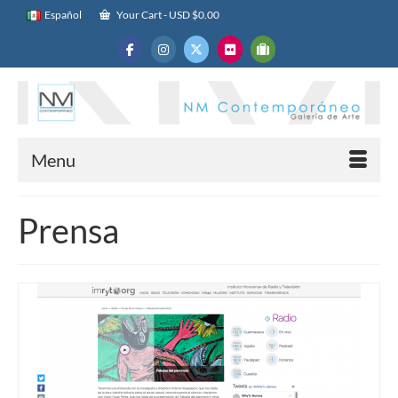
Español
Your Cart
-
USD $
0.00
Menu
Prensa