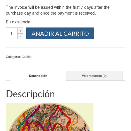
The invoice will be issued within the first 7 days after the
purchase day and once the payment is received.
En existencia
Abeja
AÑADIR AL CARRITO
y
serpientes
-
Mauricio
Categoría:
Gráfica
Cervantes
cantidad
Descripción
Valoraciones (0)
Descripción