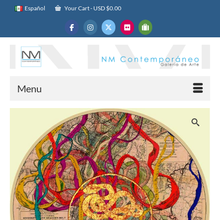
Español
Your Cart
-
USD $
0.00
Menu