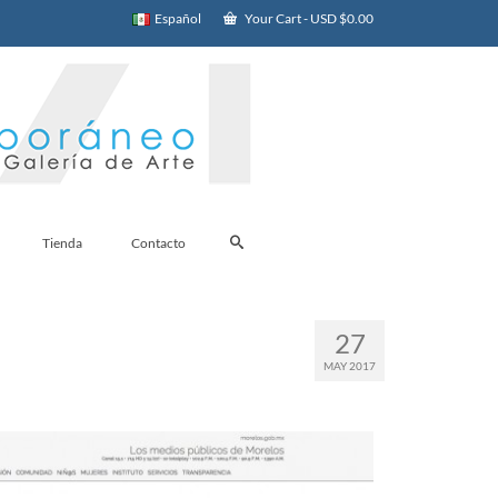
Español
Your Cart
-
USD $
0.00
Tienda
Contacto
27
MAY 2017