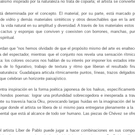
ealismo inspirado por la naturaleza no trata de copiarla; el artista se convi
á determinada por el concepto. El material, por su parte, está marcado por
 de vidrio y demás materiales sintéticos y otros desechables que en la ant
de la vida natural en su amplitud y diversidad. A través de los materiales esto
es, cactus y esponjas que conviven y coexisten con borrones, manchas, pu
piritual.
erdan que “nos hemos olvidado de que el propósito mismo del arte es enaltec
a del espectador, mientras que el conjunto nos revela una sensación rítmic
a: los colores oscuros nos hablan de su interés por imponer los estados interi
 de lo figurativo, trabajo de textura y ritmo que liberan el resultado f
naturaleza: Guadalajara articula rítmicamente puntos, líneas, trazos delgado
ue celebran un horizonte paisajístico.
ntra inspiración en la forma poética japonesa de los haikus, específicame
e, hondos poemas: lograr una profundidad sobrecogedora e inesperada a tr
te su travesía hacia Oku, provocando largas huidas en la imaginación del le
 lugar donde el artista se libera de sí mismo para entregarse plenamente a la 
damental que está al alcance de todo ser humano. Las piezas de Chévez se ofr
o, el artista Líber de Pablo puede jugar a hacer combinaciones en sus co