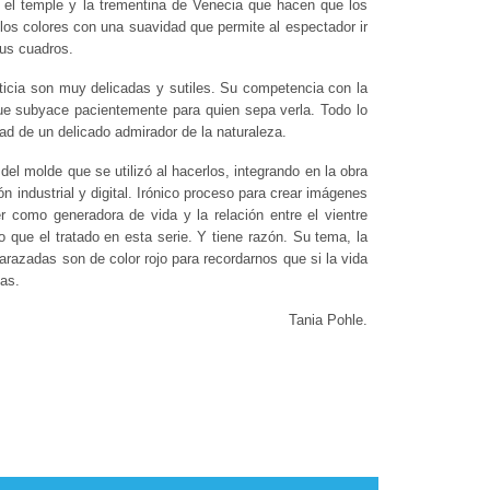
a el temple y la trementina de Venecia que hacen que los
los colores con una suavidad que permite al espectador ir
sus cuadros.
ticia son muy delicadas y sutiles. Su competencia con la
a que subyace pacientemente para quien sepa verla. Todo lo
dad de un delicado admirador de la naturaleza.
el molde que se utilizó al hacerlos, integrando en la obra
n industrial y digital. Irónico proceso para crear imágenes
como generadora de vida y la relación entre el vientre
que el tratado en esta serie. Y tiene razón. Su tema, la
arazadas son de color rojo para recordarnos que si la vida
nas.
Tania Pohle.