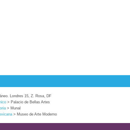
eo. Londres 15, Z. Rosa, DF
nico
> Palacio de Bellas Artes
oria
> Munal
exicana
> Museo de Arte Moderno