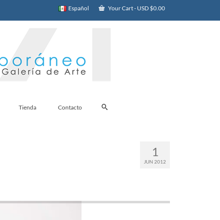
Español
Your Cart
-
USD $
0.00
Tienda
Contacto
1
JUN 2012