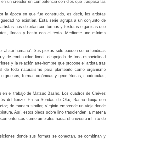
erte en un creador en competencia con dios que traspasa las
 la época en que fue construido, es decir, los artistas
igüedad no existían. Esta serie agrupa a un conjunto de
s artistas nos deleitan con formas y texturas orgánicas que
ntos, líneas y hasta con el texto. Mediante una mínima
er al ser humano”. Sus piezas sólo pueden ser entendidas
a y de continuidad lineal, despojado de toda espacialidad
ores y la relación arte-hombre que propone el artista tras
inal de todo naturalismo para plantearlo como organismo
s o gruesos, formas orgánicas y geométricas, cuadrículas,
nte en el trabajo de Matsuo Basho. Los cuadros de Chévez
avés del lienzo. En su Sendas de Oku, Basho dibuja con
ctor; de manera similar, Virginia emprende un viaje donde
pintura. Así, estos óleos sobre lino trascienden la materia
ecen entonces como umbrales hacia el universo infinito de
mposiciones donde sus formas se conectan, se combinan y