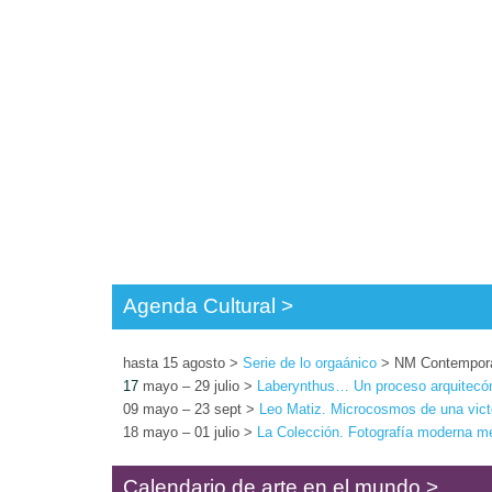
Agenda Cultural >
hasta 15 agosto >
Serie de lo orgaánico
> NM Contemporán
17
mayo – 29 julio >
Laberynthus… Un proceso arquitecó
09 mayo – 23 sept >
Leo Matiz. Microcosmos de una vict
18 mayo – 01 julio >
La Colección. Fotografía moderna m
Calendario de arte en el mundo >