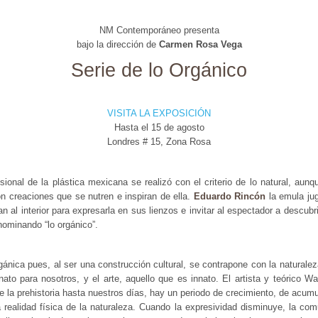
NM Contemporáneo presenta
bajo la dirección de
Carmen Rosa Vega
Serie de lo Orgánico
VISITA LA EXPOSICIÓN
Hasta el 15 de agosto
Londres # 15, Zona Rosa
nsional de la plástica mexicana se realizó con el criterio de lo natural, au
 creaciones que se nutren e inspiran de ella.
Eduardo Rincón
la emula jug
an al interior para expresarla en sus lienzos e invitar al espectador a descubr
nominando “lo orgánico”.
orgánica pues, al ser una construcción cultural, se contrapone con la natura
 nato para nosotros, y el arte, aquello que es innato. El artista y teórico 
la prehistoria hasta nuestros días, hay un periodo de crecimiento, de acumul
 realidad física de la naturaleza. Cuando la expresividad disminuye, la comu