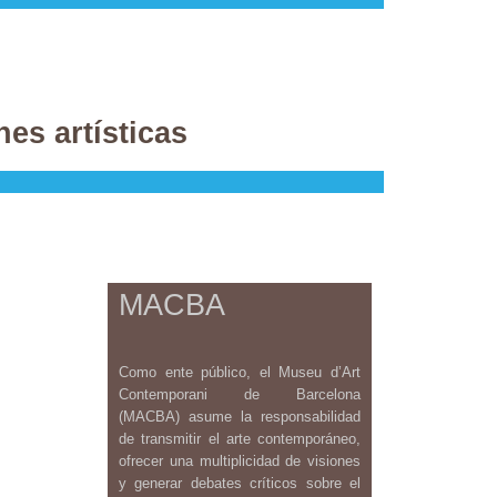
s artí­sticas
MACBA
Como ente público, el Museu d’Art
Contemporani de Barcelona
(MACBA) asume la responsabilidad
de transmitir el arte contemporáneo,
ofrecer una multiplicidad de visiones
y generar debates críticos sobre el