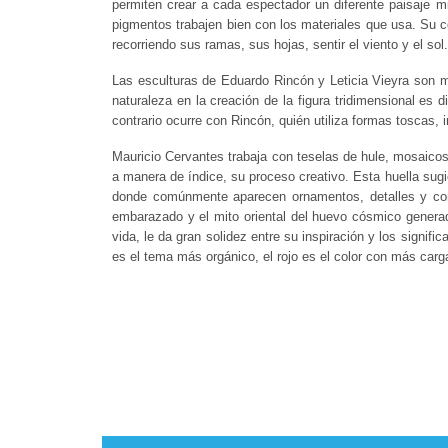
permiten crear a cada espectador un diferente paisaje m
pigmentos trabajen bien con los materiales que usa. Su c
recorriendo sus ramas, sus hojas, sentir el viento y el s
Las esculturas de Eduardo Rincón y Leticia Vieyra son m
naturaleza en la creación de la figura tridimensional es 
contrario ocurre con Rincón, quién utiliza formas toscas, 
Mauricio Cervantes trabaja con teselas de hule, mosaicos 
a manera de índice, su proceso creativo. Esta huella sugie
donde comúnmente aparecen ornamentos, detalles y come
embarazado y el mito oriental del huevo cósmico generad
vida, le da gran solidez entre su inspiración y los signi
es el tema más orgánico, el rojo es el color con más carga