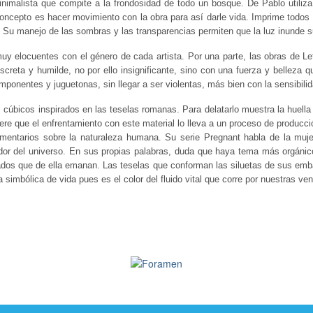
inimalista que compite a la frondosidad de todo un bosque. De Pablo utiliz
oncepto es hacer movimiento con la obra para así darle vida. Imprime todos 
ol. Su manejo de las sombras y las transparencias permiten que la luz inunde 
uy elocuentes con el género de cada artista. Por una parte, las obras de Le
discreta y humilde, no por ello insignificante, sino con una fuerza y bellez
imponentes y juguetonas, sin llegar a ser violentas, más bien con la sensibili
cúbicos inspirados en las teselas romanas. Para delatarlo muestra la huella d
re que el enfrentamiento con este material lo lleva a un proceso de producció
ntarios sobre la naturaleza humana. Su serie Pregnant habla de la mujer 
or del universo. En sus propias palabras, duda que haya tema más orgánico 
ficados que de ella emanan. Las teselas que conforman las siluetas de sus emb
 simbólica de vida pues es el color del fluido vital que corre por nuestras ve