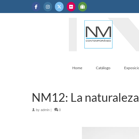
Home
Catálogo
Exposici
NM12: La naturaleza 
by
admin
|
0