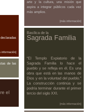
arte y la cultura, una misión que
aspira a integrar públicos cada vez
más amplios.
[más información]
Basílica de la
Sagrada Familia
 declaradas
 información]
“El Templo Expiatorio de la
Sagrada Familia lo hace el
stas de las
pueblo y se refleja en él. Es una
obra que está en las manos de
Dios y en la voluntad del pueblo.”
La construcción continúa y se
podría terminar durante el primer
re el
tercio del siglo XXI.
[más información]