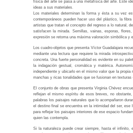
física del arte se pasa a una metafísica del arte. Este id
ideas a sus materiales.
Los materiales determinan la forma y ésta a su vez est
contemporáneos pueden hacer uso del plástico, la fibra
artistas que tratan el concepto del regreso a lo natural, 
satisfacen la mirada. Semillas, vainas, esporas, flor
expresión se retoma una máxima valoración simbólica y es
Los cuadro-objetos que presenta Víctor Guadalajara recu
mediante una lectura que requiere la mirada introspectiv
concreta. Una fuerte personalidad es evidente en su palet
la indagación gestual, cromática y matérica. Autonomía
independiente y ubicarlo en el mismo valor que la propia 
manchas y ricas tonalidades que se fusionan en texturas q
El conjunto de obras que presenta Virginia Chévez encue
reflejan el mismo espíritu de esos breves, no obstant
palabras los paisajes naturales que lo acompañaron duran
el destino final se encuentra en la intimidad del ser, ese
para reflejar los paisajes interiores de ese espacio fun
quien las contempla.
Si la naturaleza puede crear siempre, hasta el infinit