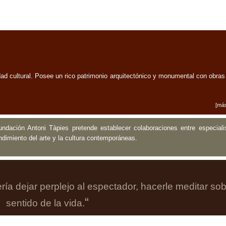
d cultural. Posee un rico patrimonio arquitectónico y monumental con obras
[más
 Fundación Antoni Tàpies pretende establecer colaboraciones entre especiali
endimiento del arte y la cultura contemporáneas.
ía dejar perplejo al espectador, hacerle meditar sob
“
sentido de la vida.