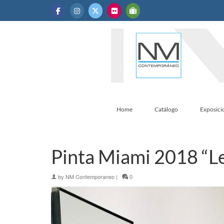
Home
Catálogo
Exposici
Pinta Miami 2018 “L
by
NM Contemporaneo
|
0