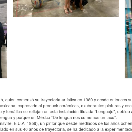
h, quien comenzó su trayectoria artística en 1980 y desde entonces su
 mexicana; expresado al producir cerámicas, exuberantes pinturas y es
o y temática se reflejan en esta instalación titulada “Lenguaje”, debi
 de lengua y porque en México “De lengua nos comemos un taco”.
sville, E.U.A. 1959), un pintor que desde mediados de los años ochent
rrollado en sus 40 años de trayectoria, se ha dedicado a la experimenta