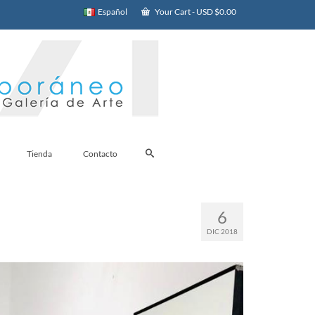
Español
Your Cart
-
USD $
0.00
Tienda
Contacto
6
DIC 2018