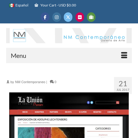
Español
Your Cart
-
USD $
0.00
Menu
21
by
NM Contemporaneo
|
0
JUL 2017