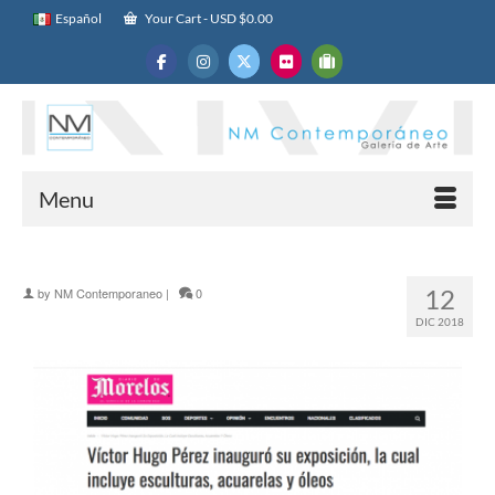
Español
Your Cart
-
USD $
0.00
Menu
12
by
NM Contemporaneo
|
0
DIC 2018