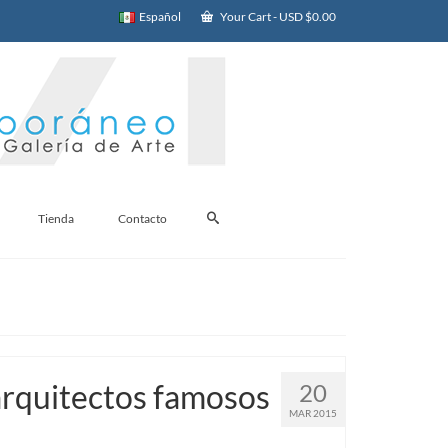
Español
Your Cart
-
USD $
0.00
Tienda
Contacto
arquitectos famosos
20
MAR 2015