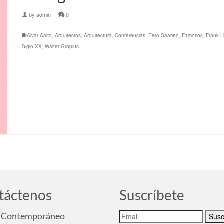
by
admin
|
0
Alvar Aalto
,
Arquitectos
,
Arquitectura
,
Conferencias
,
Eero Saarien
,
Famosos
,
Frank L
Siglo XX
,
Walter Gropius
táctenos
Suscríbete
Contemporáneo