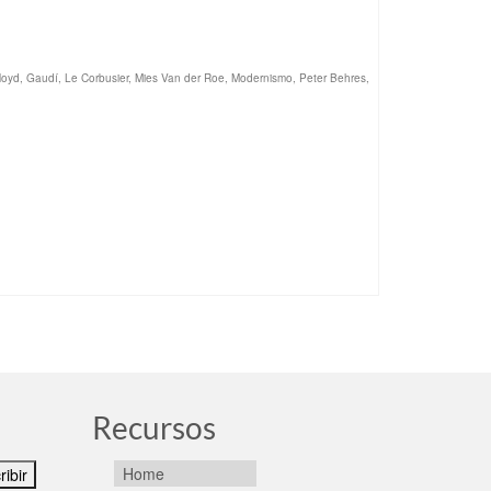
loyd
,
Gaudí
,
Le Corbusier
,
Mies Van der Roe
,
Modernismo
,
Peter Behres
,
Recursos
Home