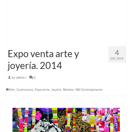
Expo venta arte y
4
DIC 2014
joyería. 2014
by
admin
|
0
Arte
,
Cuernavaca
,
Expoventa
,
Joyería
,
Morelos
,
NM Contemporaneo