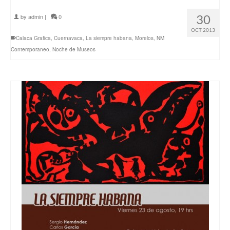
30
by
admin
|
0
OCT 2013
Calaca Grafica
,
Cuernavaca
,
La siempre habana
,
Morelos
,
NM
Contemporaneo
,
Noche de Museos