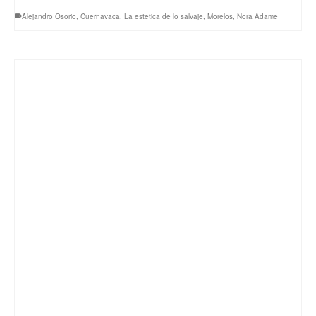
Alejandro Osorio
,
Cuernavaca
,
La estetica de lo salvaje
,
Morelos
,
Nora Adame