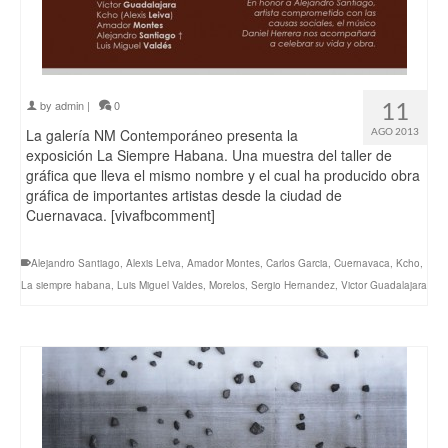
11
by
admin
|
0
La galería NM Contemporáneo presenta la
AGO 2013
exposición La Siempre Habana. Una muestra del taller de
gráfica que lleva el mismo nombre y el cual ha producido obra
gráfica de importantes artistas desde la ciudad de
Cuernavaca. [vivafbcomment]
Alejandro Santiago
,
Alexis Leiva
,
Amador Montes
,
Carlos Garcia
,
Cuernavaca
,
Kcho
,
La siempre habana
,
Luis Miguel Valdes
,
Morelos
,
Sergio Hernandez
,
Victor Guadalajara