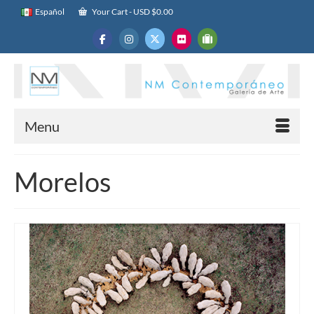
Español
Your Cart
-
USD $
0.00
Menu
Morelos