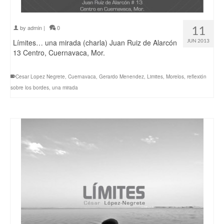
11
by
admin
|
0
Límites… una mirada (charla) Juan Ruiz de Alarcón
JUN 2013
13 Centro, Cuernavaca, Mor.
Cesar Lopez Negrete
,
Cuernavaca
,
Gerardo Menendez
,
Limites
,
Morelos
,
reflexión
sobre los bordes
,
una mirada