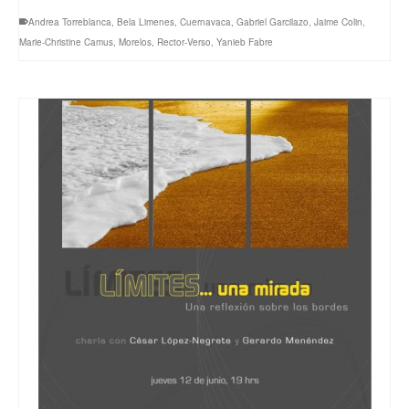
Andrea Torreblanca
,
Bela Limenes
,
Cuernavaca
,
Gabriel Garcilazo
,
Jaime Colin
,
Marie-Christine Camus
,
Morelos
,
Rector-Verso
,
Yanieb Fabre