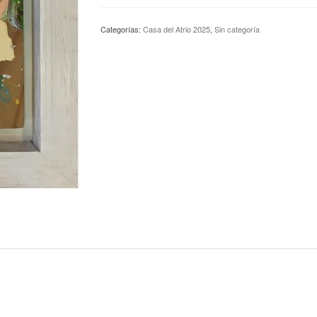
Abstractos
con
Categorías:
Casa del Atrio 2025
,
Sin categoría
espejo
13
-
Ray
Smith
cantidad