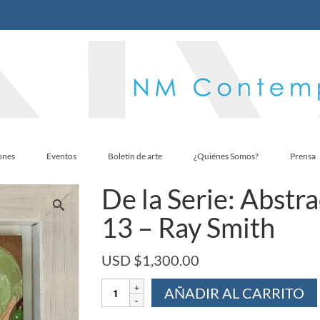
ones
Eventos
Boletín de arte
¿Quiénes Somos?
Prensa
De la Serie: Abstr
13 – Ray Smith
USD $
1,300.00
De
AÑADIR AL CARRITO
la
Serie: