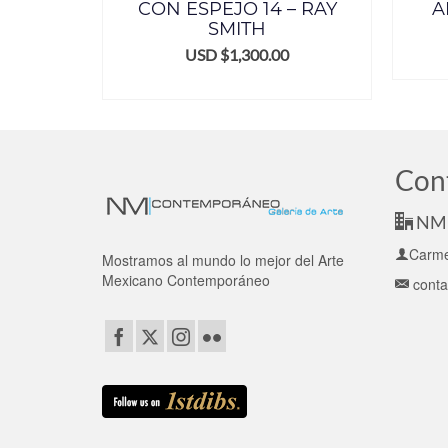
A
CON ESPEJO 14 – RAY
A
SMITH
0
USD $
1,300.00
ITO
AÑADIR AL CARRITO
Con
NM 
Carme
Mostramos al mundo lo mejor del Arte
Mexicano Contemporáneo
cont