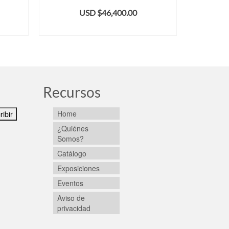
ARM
USD $
46,400.00
AÑADIR AL CARRITO
AÑ
Recursos
Home
¿Quiénes
Somos?
Catálogo
Exposiciones
Eventos
Aviso de
privacidad