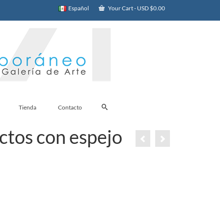
Español
Your Cart
-
USD $
0.00
Tienda
Contacto
actos con espejo