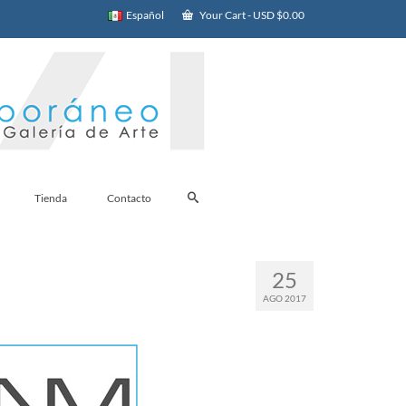
Español
Your Cart
-
USD $
0.00
Tienda
Contacto
25
AGO 2017