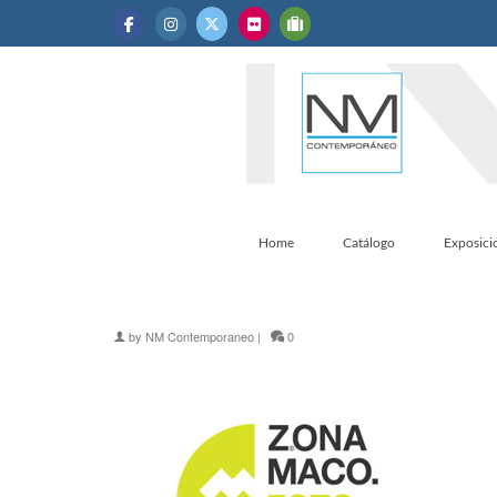
Home
Catálogo
Exposici
by
NM Contemporaneo
|
0