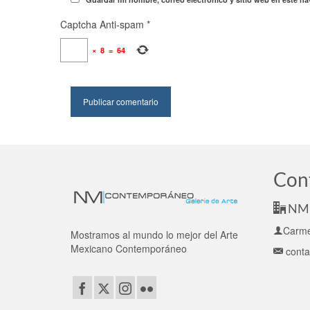
Captcha Anti-spam
*
×
8
=
64
Con
NM 
Carme
Mostramos al mundo lo mejor del Arte
Mexicano Contemporáneo
cont