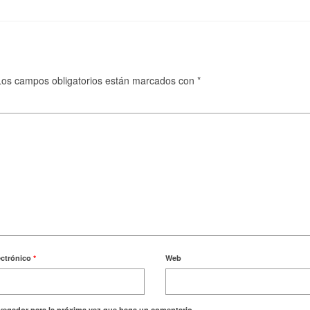
Los campos obligatorios están marcados con
*
ectrónico
*
Web
avegador para la próxima vez que haga un comentario.