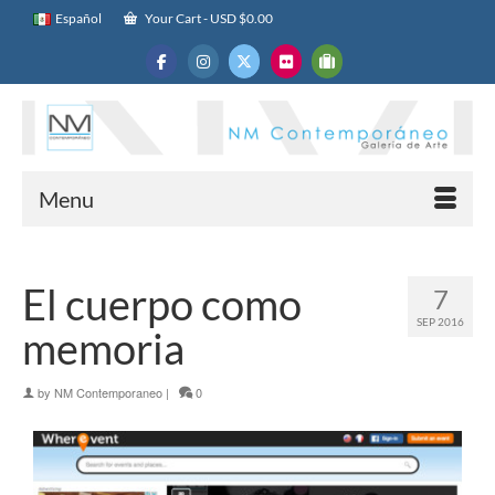
Español
Your Cart
-
USD $
0.00
Menu
El cuerpo como
7
SEP 2016
memoria
by
NM Contemporaneo
|
0