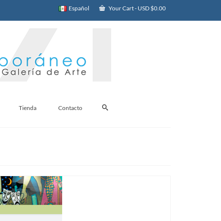
Español
Your Cart
-
USD $
0.00
Tienda
Contacto