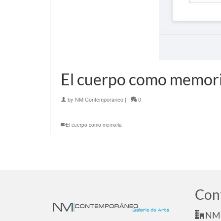
El cuerpo como memor
by
NM Contemporaneo
|
0
El cuerpo como memoria
Con
NM 