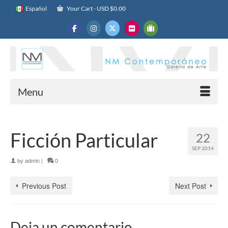
Español
Your Cart
-
USD $
0.00
Menu
Ficción Particular
22
SEP 2014
by
admin
|
0
Previous Post
Next Post
Deja un comentario