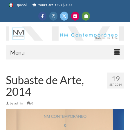
Español
Your Cart
-
USD $
0.00
Menu
Subaste de Arte,
19
SEP 2014
2014
by
admin
|
0