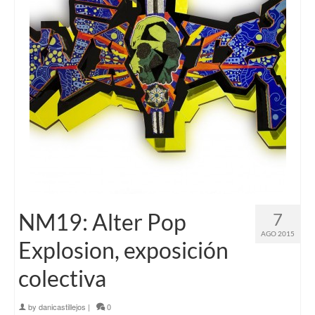
NM19: Alter Pop
7
AGO 2015
Explosion, exposición
colectiva
by
danicastillejos
|
0