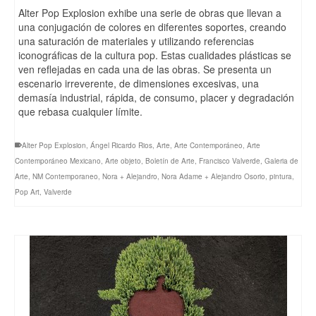
Alter Pop Explosion exhibe una serie de obras que llevan a
una conjugación de colores en diferentes soportes, creando
una saturación de materiales y utilizando referencias
iconográficas de la cultura pop. Estas cualidades plásticas se
ven reflejadas en cada una de las obras. Se presenta un
escenario irreverente, de dimensiones excesivas, una
demasía industrial, rápida, de consumo, placer y degradación
que rebasa cualquier límite.
Alter Pop Explosion
,
Ángel Ricardo Rios
,
Arte
,
Arte Contemporáneo
,
Arte
Contemporáneo Mexicano
,
Arte objeto
,
Boletín de Arte
,
Francisco Valverde
,
Galeria de
Arte
,
NM Contemporaneo
,
Nora + Alejandro
,
Nora Adame + Alejandro Osorio
,
pintura
,
Pop Art
,
Valverde