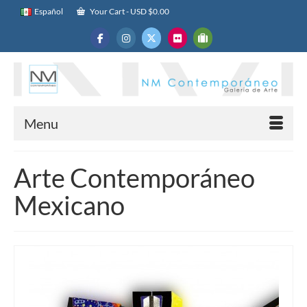
Español
Your Cart
-
USD $
0.00
Menu
Arte Contemporáneo
Mexicano