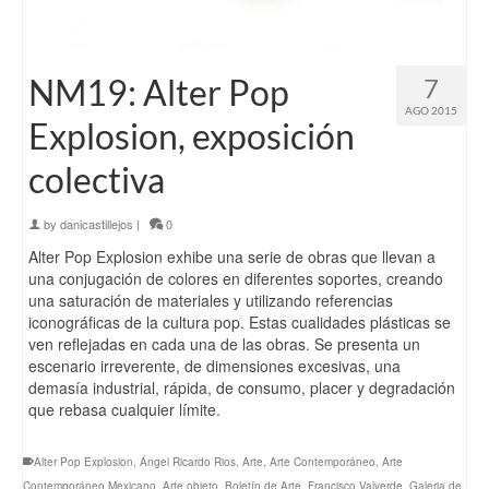
NM19: Alter Pop
7
AGO 2015
Explosion, exposición
colectiva
by
danicastillejos
|
0
Alter Pop Explosion exhibe una serie de obras que llevan a
una conjugación de colores en diferentes soportes, creando
una saturación de materiales y utilizando referencias
iconográficas de la cultura pop. Estas cualidades plásticas se
ven reflejadas en cada una de las obras. Se presenta un
escenario irreverente, de dimensiones excesivas, una
demasía industrial, rápida, de consumo, placer y degradación
que rebasa cualquier límite.
Alter Pop Explosion
,
Ángel Ricardo Rios
,
Arte
,
Arte Contemporáneo
,
Arte
Contemporáneo Mexicano
,
Arte objeto
,
Boletín de Arte
,
Francisco Valverde
,
Galeria de