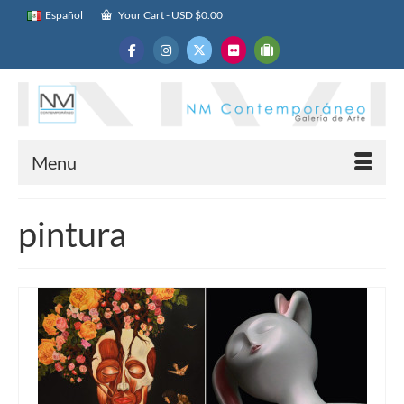
Español
Your Cart
-
USD $
0.00
Menu
pintura